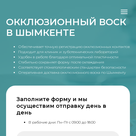
ОККЛЮЗИОННЫЙ ВОСК
В ШЫМКЕНТЕ
Обеспечивает точную регистрацию окклюзионных контактов
Подходит для клиник и зуботехнических лабораторий
Удобен в работе благодаря оптимальной пластичности
Стабильно сохраняет форму после охлаждения
Соответствует стоматологическим стандартам безопасности
Оперативная доставка окклюзионного воска по Шымкенту
Заполните форму и мы
осуществим отправку день в
день
В рабочие дни: Пн-Пт с 09:00 до 18:00