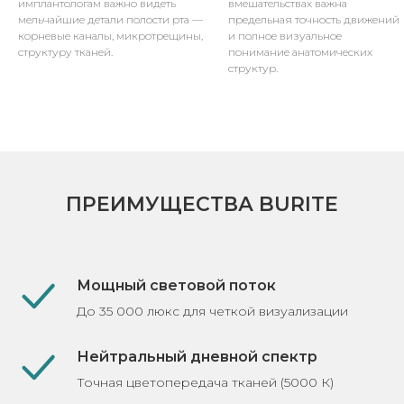
имплантологам важно видеть
вмешательствах важна
мельчайшие детали полости рта —
предельная точность движений
корневые каналы, микротрещины,
и полное визуальное
структуру тканей.
понимание анатомических
структур.
ПРЕИМУЩЕСТВА BURITE
Мощный световой поток
До 35 000 люкс для четкой визуализации
Нейтральный дневной спектр
Точная цветопередача тканей (5000 К)