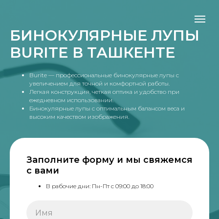
БИНОКУЛЯРНЫЕ ЛУПЫ
BURITE В ТАШКЕНТЕ
Burite — профессиональные бинокулярные лупы с
увеличением для точной и комфортной работы.
Легкая конструкция, четкая оптика и удобство при
ежедневном использовании.
Бинокулярные лупы с оптимальным балансом веса и
высоким качеством изображения.
Заполните форму и мы свяжемся
с вами
В рабочие дни: Пн-Пт с 09:00 до 18:00