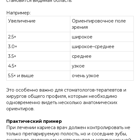
становится видимая область.
Например:
Увеличение
Ориентировочное поле
зрения
2.5×
широкое
3.0×
широкое–среднее
3.5×
среднее
4.5×
узкое
5.5× и выше
очень узкое
Это особенно важно для стоматологов-терапевтов и
хирургов общего профиля, которым необходимо
одновременно видеть несколько анатомических
ориентиров.
Практический пример
При лечении кариеса врач должен контролировать не
только препарируемую полость, но и соседние зубы,