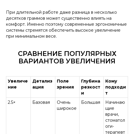
При длительной работе даже разница в несколько
десятков граммов может существенно влиять на
комфорт. Именно поэтому современные эргономичные
системы стремятся обеспечить высокое увеличение
при минимальном весе.
СРАВНЕНИЕ ПОПУЛЯРНЫХ
ВАРИАНТОВ УВЕЛИЧЕНИЯ
Увеличе
Детализ
Поле
Глубина
Кому
ние
ация
зрения
резкост
подходи
и
т
2.5×
Базовая
Очень
Большая
Начинаю
широкое
щие
врачи,
стоматол
оги-
терапевт