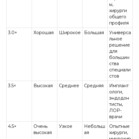
ы,
хирурги
общего
профиля
3.0×
Хорошая
Широкое
Большая
Универса
льное
решение
для
большин
ства
специали
стов
3.5×
Высокая
Среднее
Средняя
Имплант
ологи,
эндодон
тисты,
ЛОР-
врачи
4.5×
Очень
Узкое
Небольш
Опытные
высокая
ая
хирурги,
микрохир