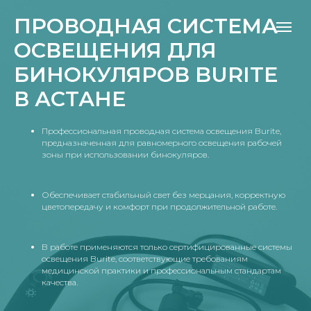
ПРОВОДНАЯ СИСТЕМА
ОСВЕЩЕНИЯ ДЛЯ
БИНОКУЛЯРОВ BURITE
В АСТАНЕ
Профессиональная проводная система освещения Burite,
предназначенная для равномерного освещения рабочей
зоны при использовании бинокуляров.
Обеспечивает стабильный свет без мерцания, корректную
цветопередачу и комфорт при продолжительной работе.
В работе применяются только сертифицированные системы
освещения Burite, соответствующие требованиям
медицинской практики и профессиональным стандартам
качества.