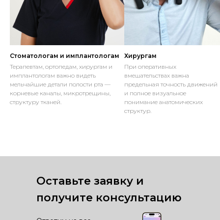
Стоматологам и имплантологам
Хирургам
Терапевтам, ортопедам, хирургам и
При оперативных
имплантологам важно видеть
вмешательствах важна
мельчайшие детали полости рта —
предельная точность движений
корневые каналы, микротрещины,
и полное визуальное
структуру тканей.
понимание анатомических
структур.
Оставьте заявку и
получите консультацию