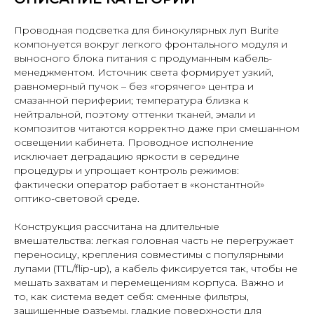
Проводная подсветка для бинокулярных луп Burite
компонуется вокруг легкого фронтального модуля и
выносного блока питания с продуманным кабель-
менеджментом. Источник света формирует узкий,
равномерный пучок – без «горячего» центра и
смазанной периферии; температура близка к
нейтральной, поэтому оттенки тканей, эмали и
композитов читаются корректно даже при смешанном
освещении кабинета. Проводное исполнение
исключает деградацию яркости в середине
процедуры и упрощает контроль режимов:
фактически оператор работает в «константной»
оптико-световой среде.
Конструкция рассчитана на длительные
вмешательства: легкая головная часть не перегружает
переносицу, крепления совместимы с популярными
лупами (TTL/flip-up), а кабель фиксируется так, чтобы не
мешать захватам и перемещениям корпуса. Важно и
то, как система ведет себя: сменные фильтры,
защищенные разъемы, гладкие поверхности для