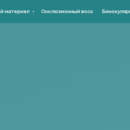
й материал
Окклюзионный воск
Бинокуляр