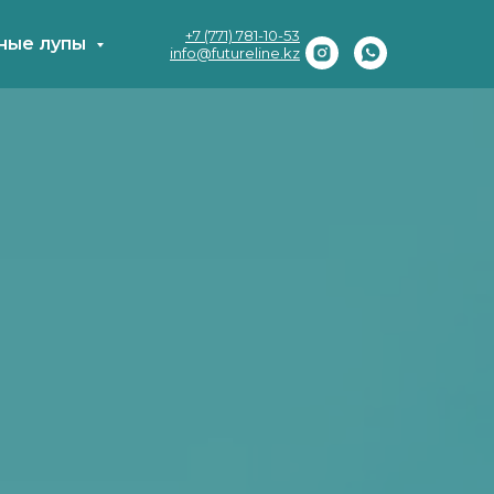
+7 (771) 781-10-53
ные лупы
info@futureline.kz