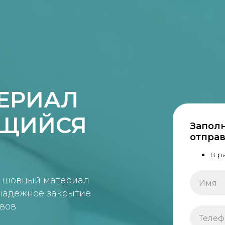
ЕРИАЛ
ЩИЙСЯ
Запол
отправ
В р
 шовный материал
надежное закрытие
швов