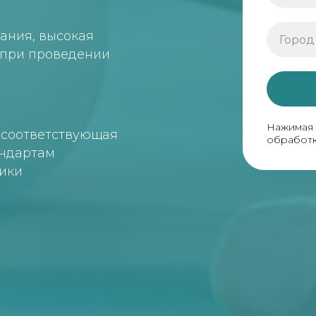
ания, высокая
 при проведении
Нажимая 
 соответствующая
обработк
андартам
ики